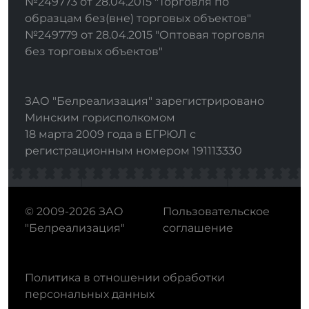
№249773 от 28.04.2015 "Торговля по
образцам без(вне) торговых объектов"
№249779 от 28.04.2015 "Оптовая торговля
без торговых объектов"
ЗАО "Белреализация" зарегистрировано
Минским горисполкомом
18 марта 2009 года в ЕГРЮЛ с
регистрационным номером 191113330
© 2009-2026 ЗАО
Пользовательское
"Белреализация"
соглашение
Политика в отношении обработки
персональных данных