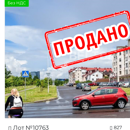
Без НДС
Лот №10763
827