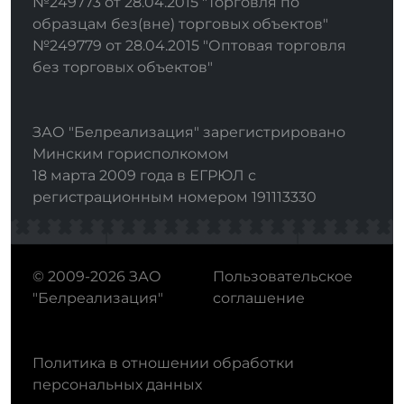
№249773 от 28.04.2015 "Торговля по
образцам без(вне) торговых объектов"
№249779 от 28.04.2015 "Оптовая торговля
без торговых объектов"
ЗАО "Белреализация" зарегистрировано
Минским горисполкомом
18 марта 2009 года в ЕГРЮЛ с
регистрационным номером 191113330
© 2009-2026 ЗАО
Пользовательское
"Белреализация"
соглашение
Политика в отношении обработки
персональных данных