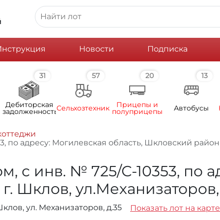
й
Инструкция
Новости
Подписка
31
57
20
13
Дебиторская
Прицепы и
Сельхозтехника
Автобусы
задолженность
полуприцепы
коттеджи
, по адресу: Могилевская область, Шкловский район, 
 с инв. № 725/С-10353, по 
г. Шклов, ул.Механизаторов, 
клов, ул. Механизаторов, д.35
Показать лот на карте