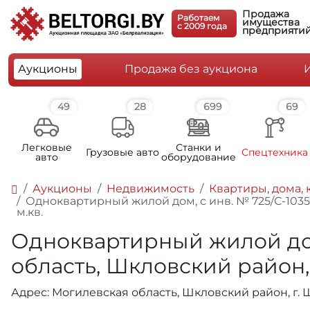
Продажа
Работаем
имущества
c 2009 года
предприяти
Аукционы
Продажа без аукциона
49
28
699
69
Легковые
Станки и
Грузовые авто
Спецтехника
авто
оборудование
Аукционы
Недвижимость
Квартиры, дома, 
Одноквартирный жилой дом, с инв. № 725/С-10353
м.кв.
Одноквартирный жилой дом,
область, Шкловский район, 
Адрес: Могилевская область, Шкловский район, г. Ш