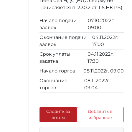
Цена без НДС (НДС сверху не
начисляется п. 2.30.2 ст. 115 НК РБ)
Начало подачи
07.10.2022г.
заявок
09:00
Окончание подачи
04.11.2022г.
заявок
17:00
Срок уплаты
04.11.2022г.
задатка
17:30
Начало торгов
08.11.2022г. 09:00
Окончание
08.11.2022г.
торгов
09:04
Следить за
Добавить в
лотом
избранное