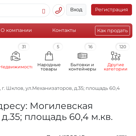
Вход
Регистрация
О компании
Контакты
Как продать
31
5
16
120
Народные
Бытовки и
Другие
Недвижимость
товары
контейнеры
категории
г. Шклов, ул.Механизаторов, д.35; площадь 60,4
адресу: Могилевская
д.35; площадь 60,4 м.кв.