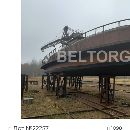
Лот №22257
1098