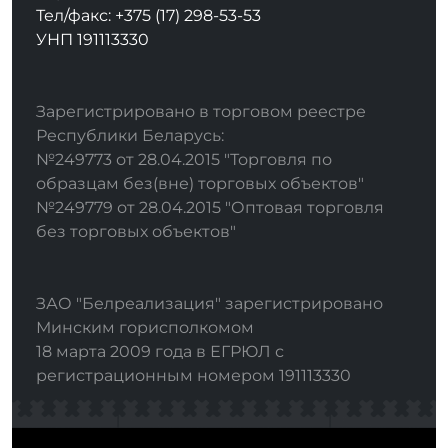
Тел/факс: +375 (17) 298-53-53
УНП 191113330
Зарегистрировано в торговом реестре
Республики Беларусь:
№249773 от 28.04.2015 "Торговля по
образцам без(вне) торговых объектов"
№249779 от 28.04.2015 "Оптовая торговля
без торговых объектов"
ЗАО "Белреализация" зарегистрировано
Минским горисполкомом
18 марта 2009 года в ЕГРЮЛ с
регистрационным номером 191113330