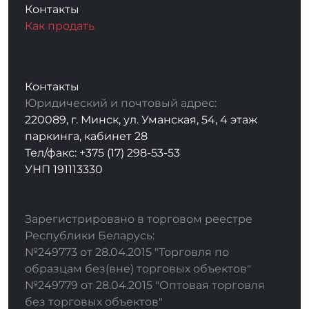
Контакты
Как продать
Контакты
Юридический и почтовый адрес:
220089, г. Минск, ул. Уманская, 54, 4 этаж
паркинга, кабинет 28
Тел/факс: +375 (17) 298-53-53
УНП 191113330
Зарегистрировано в торговом реестре
Республики Беларусь:
№249773 от 28.04.2015 "Торговля по
образцам без(вне) торговых объектов"
№249779 от 28.04.2015 "Оптовая торговля
без торговых объектов"