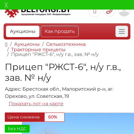
Аукционы
Как продать
Аукционы
Сельхозтехника
Тракторные прицепы
Прицеп "РЖСТ-6", н/у г.в., зав. № н/у
Прицеп "РЖСТ-6", н/у г.в.,
зав. № н/у
Адрес: Брестская обл., Малоритский р-н, аг.
Орехово, ул. Советская, 19
Показать лот на карте
Цена снижена
60%
Без НДС