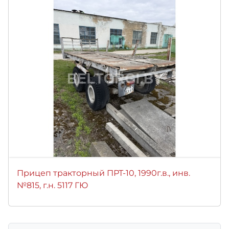
Прицеп тракторный ПРТ-10, 1990г.в., инв.
№815, г.н. 5117 ГЮ