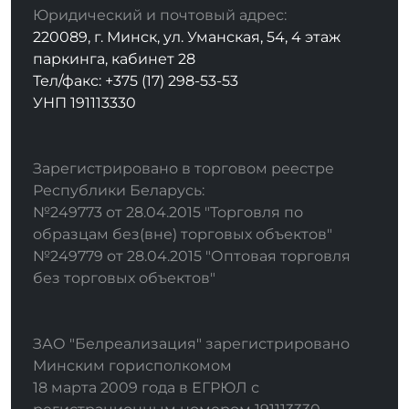
Юридический и почтовый адрес:
220089, г. Минск, ул. Уманская, 54, 4 этаж
паркинга, кабинет 28
Тел/факс: +375 (17) 298-53-53
УНП 191113330
Зарегистрировано в торговом реестре
Республики Беларусь:
№249773 от 28.04.2015 "Торговля по
образцам без(вне) торговых объектов"
№249779 от 28.04.2015 "Оптовая торговля
без торговых объектов"
ЗАО "Белреализация" зарегистрировано
Минским горисполкомом
18 марта 2009 года в ЕГРЮЛ с