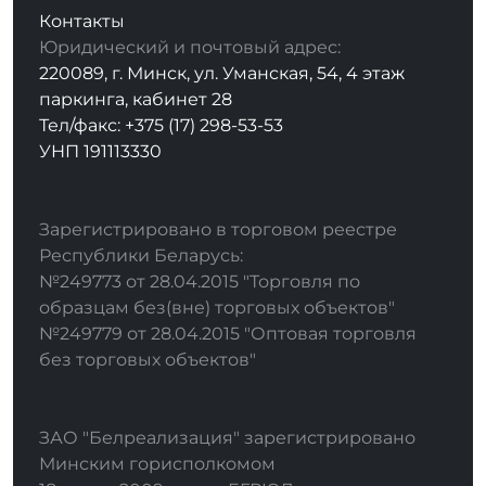
Контакты
Юридический и почтовый адрес:
220089, г. Минск, ул. Уманская, 54, 4 этаж
паркинга, кабинет 28
Тел/факс: +375 (17) 298-53-53
УНП 191113330
Зарегистрировано в торговом реестре
Республики Беларусь:
№249773 от 28.04.2015 "Торговля по
образцам без(вне) торговых объектов"
№249779 от 28.04.2015 "Оптовая торговля
без торговых объектов"
ЗАО "Белреализация" зарегистрировано
Минским горисполкомом