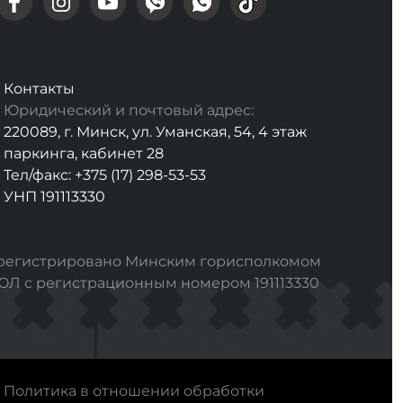
Контакты
Юридический и почтовый адрес:
220089, г. Минск, ул. Уманская, 54, 4 этаж
паркинга, кабинет 28
Тел/факс: +375 (17) 298-53-53
УНП 191113330
арегистрировано Минским горисполкомом
РЮЛ с регистрационным номером 191113330
Политика в отношении обработки