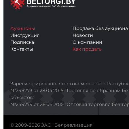
Аукционы
Продажа без аукциона
Инструкция
Новости
Подписка
О компании
Контакты
Как продать
Зарегистрировано в торговом реестре Республи
№249773 от 28.04.2015 "Торговля по образцам бе
объектов"
№249779 от 28.04.2015 "Оптовая торговля без то
© 2009-2026 ЗАО "Белреализация"