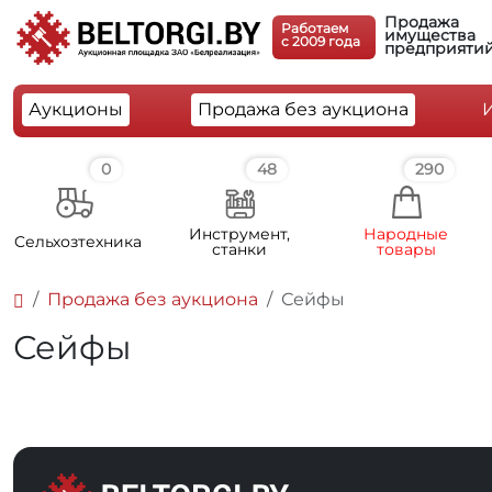
Продажа
Работаем
имущества
c 2009 года
предприяти
Аукционы
Продажа без аукциона
0
48
290
Инструмент,
Народные
Cельхозтехника
станки
товары
Продажа без аукциона
Сейфы
Сейфы