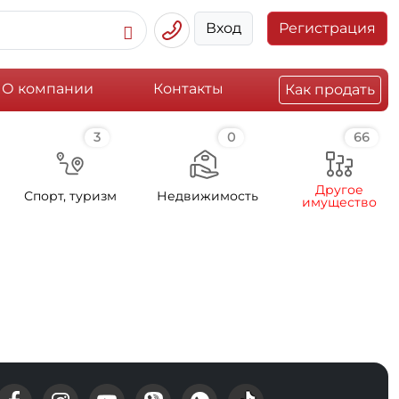
Вход
Регистрация
О компании
Контакты
Как продать
3
0
66
Другое
Спорт, туризм
Недвижимость
имущество