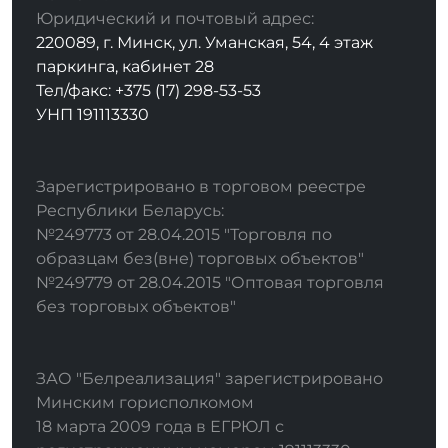
Юридический и почтовый адрес:
220089, г. Минск, ул. Уманская, 54, 4 этаж
паркинга, кабинет 28
Тел/факс: +375 (17) 298-53-53
УНП 191113330
Зарегистрировано в торговом реестре
Республики Беларусь:
№249773 от 28.04.2015 "Торговля по
образцам без(вне) торговых объектов"
№249779 от 28.04.2015 "Оптовая торговля
без торговых объектов"
ЗАО "Белреализация" зарегистрировано
Минским горисполкомом
18 марта 2009 года в ЕГРЮЛ с