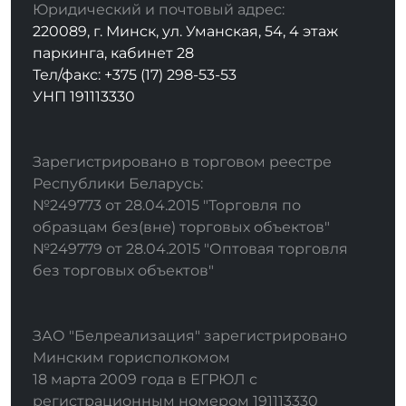
Юридический и почтовый адрес:
220089, г. Минск, ул. Уманская, 54, 4 этаж
паркинга, кабинет 28
Тел/факс: +375 (17) 298-53-53
УНП 191113330
Зарегистрировано в торговом реестре
Республики Беларусь:
№249773 от 28.04.2015 "Торговля по
образцам без(вне) торговых объектов"
№249779 от 28.04.2015 "Оптовая торговля
без торговых объектов"
ЗАО "Белреализация" зарегистрировано
Минским горисполкомом
18 марта 2009 года в ЕГРЮЛ с
регистрационным номером 191113330