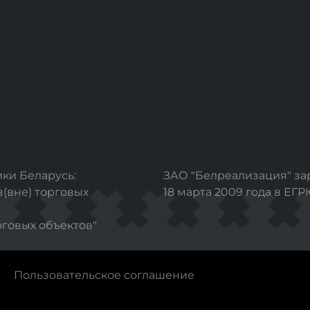
ки Беларусь:
ЗАО "Белреализация" з
з(вне) торговых
18 марта 2009 года в ЕГ
рговых объектов"
Пользовательское соглашение