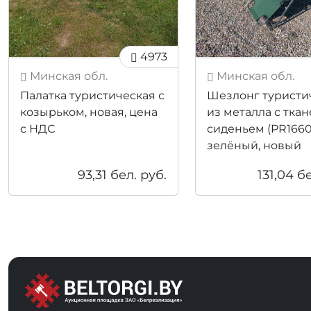
4973
Минская обл.
Минская обл.
Палатка туристическая с
Шезлонг туристи
козырьком, новая, цена
из металла с тка
с НДС
сиденьем (PR1660
зелёный, новый
93,31
бел. руб.
131,04
бе