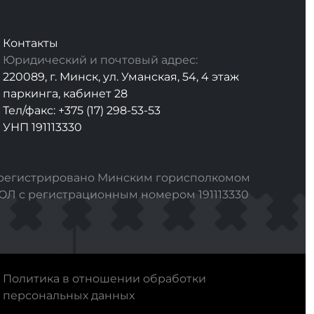
Контакты
Юридический и почтовый адрес:
220089, г. Минск, ул. Уманская, 54, 4 этаж
паркинга, кабинет 28
Тел/факс: +375 (17) 298-53-53
УНП 191113330
арегистрировано Минским горисполкомом
РЮЛ с регистрационным номером 191113330
Политика в отношении обработки
персональных данных