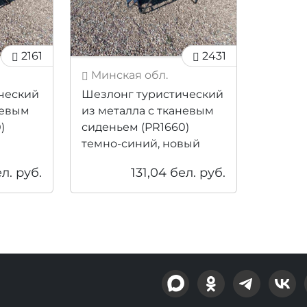
2161
2431
Минская обл.
ческий
Шезлонг туристический
невым
из металла с тканевым
)
сиденьем (PR1660)
темно-синий, новый
л. руб.
131,04
бел. руб.