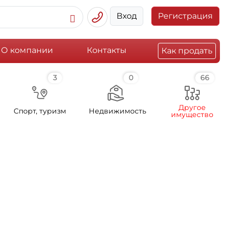
Вход
Регистрация
О компании
Контакты
Как продать
3
0
66
Другое
Спорт, туризм
Недвижимость
имущество