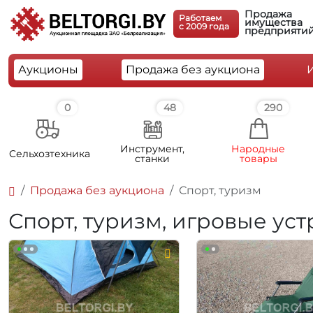
Продажа
Работаем
имущества
c 2009 года
предприяти
Аукционы
Продажа без аукциона
0
48
290
Инструмент,
Народные
Cельхозтехника
станки
товары
Продажа без аукциона
Спорт, туризм
Спорт, туризм, игровые уст