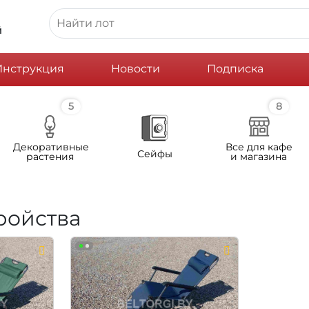
й
Инструкция
Новости
Подписка
5
8
Декоративные
Все для кафе
Сейфы
растения
и магазина
ройства