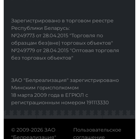
Зарегистрировано в торговом реестре
Республики Беларусь:
№249773 от 28.04.2015 "Торговля по
образцам без(вне) торговых объектов"
№249779 от 28.04.2015 "Оптовая торговля
без торговых объектов"
ЗАО "Белреализация" зарегистрировано
Минским горисполкомом
18 марта 2009 года в ЕГРЮЛ с
регистрационным номером 191113330
© 2009-2026 ЗАО
Пользовательское
"Белреализация"
соглашение