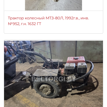
Трактор колесный МТЗ-80Л, 1992г.в., инв.
№952, г.н. 1632 ГТ