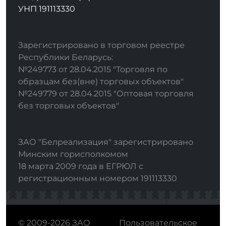
УНП 191113330
Зарегистрировано в торговом реестре
Республики Беларусь:
№249773 от 28.04.2015 "Торговля по
образцам без(вне) торговых объектов"
№249779 от 28.04.2015 "Оптовая торговля
без торговых объектов"
ЗАО "Белреализация" зарегистрировано
Минским горисполкомом
18 марта 2009 года в ЕГРЮЛ с
регистрационным номером 191113330
© 2009-2026 ЗАО
Пользовательское