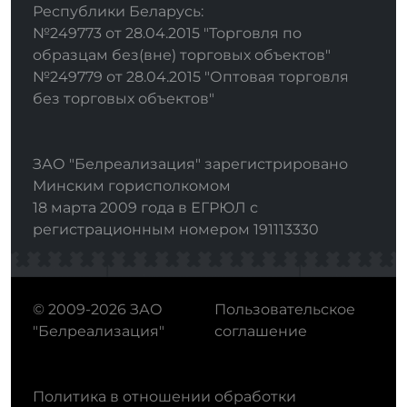
Республики Беларусь:
№249773 от 28.04.2015 "Торговля по
образцам без(вне) торговых объектов"
№249779 от 28.04.2015 "Оптовая торговля
без торговых объектов"
ЗАО "Белреализация" зарегистрировано
Минским горисполкомом
18 марта 2009 года в ЕГРЮЛ с
регистрационным номером 191113330
© 2009-2026 ЗАО
Пользовательское
"Белреализация"
соглашение
Политика в отношении обработки