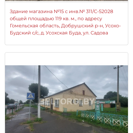
Здание магазина №15 с инв.№ 311/С-52028
общей площадью 119 кв. м., по адресу
Гомельская область, Добрушский р-н, Усохо-
Будский с/с, д. Усохская Буда, ул. Садова