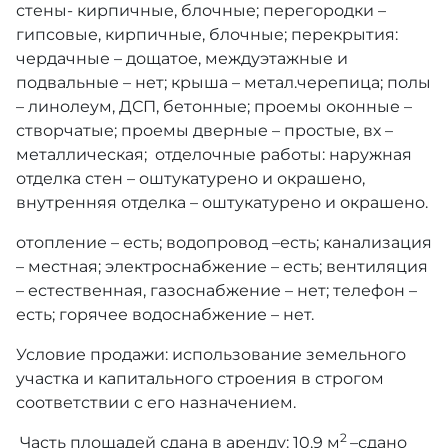
стены- кирпичные, блочные; перегородки –
гипсовые, кирпичные, блочные; перекрытия:
чердачные – дощатое, междуэтажные и
подвальные – нет; крыша – метал.черепица; полы
– линолеум, ДСП, бетонные; проемы оконные –
створчатые; проемы дверные – простые, вх –
металлическая; отделочные работы: наружная
отделка стен – оштукатурено и окрашено,
внутренняя отделка – оштукатурено и окрашено.
отопление – есть; водопровод –есть; канализация
– местная; электроснабжение – есть; вентиляция
– естественная, газоснабжение – нет; телефон –
есть; горячее водоснабжение – нет.
Условие продажи: использование земельного
участка и капитального строения в строгом
соответствии с его назначением.
2
Часть площадей сдана в аренду: 10,9 м
–сдано