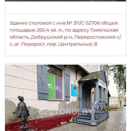
Здание столовой с инв.№ 311/С-52706 общей
площадью 260,4 кв. м., по адресу Гомельская
область, Добрушский р-н, Переростовский с/
с, аг. Перерост, пер. Центральный, 8