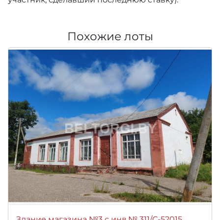
Похожие лоты
Здание магазина №3 с инв.№ 311/С-52015