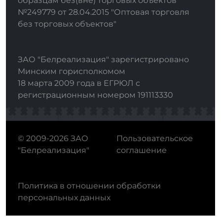
образцам без(вне) торговых объектов"
№249779 от 28.04.2015 "Оптовая торговля
без торговых объектов"
ЗАО "Белреализация" зарегистрировано
Минским горисполкомом
18 марта 2009 года в ЕГРЮЛ с
регистрационным номером 191113330
© 2009-2026 ЗАО
Пользовательское
"Белреализация"
соглашение
Политика в отношении обработки
персональных данных