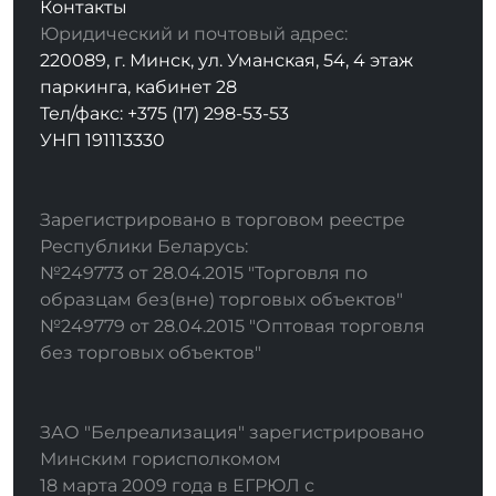
Контакты
Юридический и почтовый адрес:
220089, г. Минск, ул. Уманская, 54, 4 этаж
паркинга, кабинет 28
Тел/факс: +375 (17) 298-53-53
УНП 191113330
Зарегистрировано в торговом реестре
Республики Беларусь:
№249773 от 28.04.2015 "Торговля по
образцам без(вне) торговых объектов"
№249779 от 28.04.2015 "Оптовая торговля
без торговых объектов"
ЗАО "Белреализация" зарегистрировано
Минским горисполкомом
18 марта 2009 года в ЕГРЮЛ с