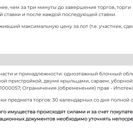
нее, чем за три минуты до завершения торгов, торги
й ставки и после каждой последующей ставки.
ивший максимальную цену за лот (т.е. участник, сд
части и принадлежности: одноэтажный блочный об
ой пристройкой, двумя крыльцами, сараем, уборной
1000057; Ограничения (обременения) прав - Ипотека; 
зки предмета торгов: 30 календарных со дня полной 
 имущества происходят силами и за счет покупател
ционных документов необходимо уточнять непосред