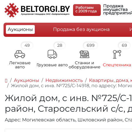
Продажа
Работаем
имущества
c 2009 года
предприяти
Аукционы
Продажа без аукциона
49
28
699
69
Легковые
Станки и
Грузовые авто
Спецтехника
авто
оборудование
Аукционы
Недвижимость
Квартиры, дома, 
Жилой дом, с инв. №725/С-14918, по адресу: Могил
Жилой дом, с инв. №725/С-
район, Старосельский с/с, д
Адрес: Могилевская область, Шкловский район, Стар