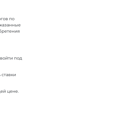
ргов по
 указанные
обретения
 войти под
 ставки
ей цене.