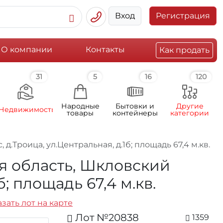
Вход
Регистрация
О компании
Контакты
Как продать
31
5
16
120
Народные
Бытовки и
Другие
Недвижимость
товары
контейнеры
категории
д.Троица, ул.Центральная, д.1б; площадь 67,4 м.кв.
ая область, Шкловский
; площадь 67,4 м.кв.
зать лот на карте
Лот №20838
1359