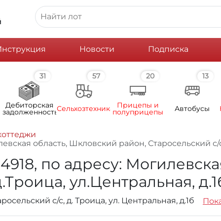
й
Инструкция
Новости
Подписка
31
57
20
13
Дебиторская
Прицепы и
Сельхозтехника
Автобусы
задолженность
полуприцепы
коттеджи
евская область, Шкловский район, Старосельский с/с, 
14918, по адресу: Могилевск
.Троица, ул.Центральная, д.1б
осельский с/с, д. Троица, ул. Центральная, д.1б
Пока