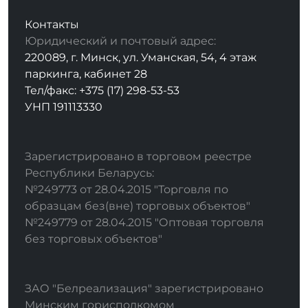
Контакты
Юридический и почтовый адрес:
220089, г. Минск, ул. Уманская, 54, 4 этаж
паркинга, кабинет 28
Тел/факс: +375 (17) 298-53-53
УНП 191113330
Зарегистрировано в торговом реестре
Республики Беларусь:
№249773 от 28.04.2015 "Торговля по
образцам без(вне) торговых объектов"
№249779 от 28.04.2015 "Оптовая торговля
без торговых объектов"
ЗАО "Белреализация" зарегистрировано
Минским горисполкомом