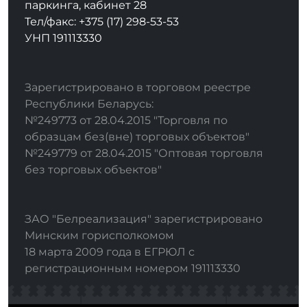
паркинга, кабинет 28
Тел/факс: +375 (17) 298-53-53
УНП 191113330
Зарегистрировано в торговом реестре
Республики Беларусь:
№249773 от 28.04.2015 "Торговля по
образцам без(вне) торговых объектов"
№249779 от 28.04.2015 "Оптовая торговля
без торговых объектов"
ЗАО "Белреализация" зарегистрировано
Минским горисполкомом
18 марта 2009 года в ЕГРЮЛ с
регистрационным номером 191113330