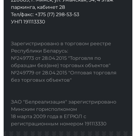
паркинга, кабинет 28
Тел/факс: +375 (17) 298-53-53
УНП 191113330
Зарегистрировано в торговом реестре
Республики Беларусь:
№249773 от 28.04.2015 "Торговля по
образцам без(вне) торговых объектов"
№249779 от 28.04.2015 "Оптовая торговля
без торговых объектов"
ЗАО "Белреализация" зарегистрировано
Минским горисполкомом
18 марта 2009 года в ЕГРЮЛ с
регистрационным номером 191113330