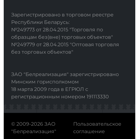
Зарегистрировано в торговом реестре
Республики Беларусь:
№249773 от 28.04.2015 "Торговля по
образцам без(вне) торговых объектов"
№249779 от 28.04.2015 "Оптовая торговля
без торговых объектов"
ЗАО "Белреализация" зарегистрировано
Минским горисполкомом
18 марта 2009 года в ЕГРЮЛ с
регистрационным номером 191113330
© 2009-2026 ЗАО
Пользовательское
"Белреализация"
соглашение