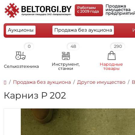
Продажа
Работаем
имущества
c 2009 года
предприяти
Аукционы
Продажа без аукциона
0
48
290
Инструмент,
Народные
Cельхозтехника
станки
товары
Продажа без аукциона
Другое имущество
В
Карниз Р 202