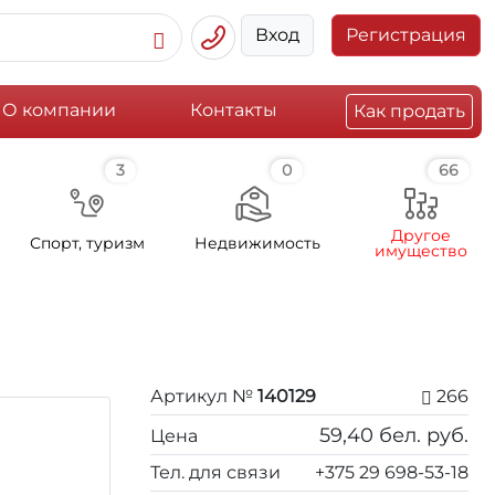
Вход
Регистрация
О компании
Контакты
Как продать
3
0
66
Другое
Спорт, туризм
Недвижимость
имущество
Артикул №
140129
266
59,40
бел. руб.
Цена
Тел. для связи
+375 29 698-53-18