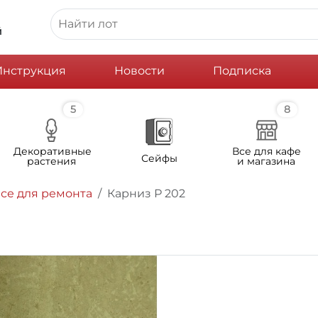
й
Инструкция
Новости
Подписка
5
8
Декоративные
Все для кафе
Сейфы
растения
и магазина
се для ремонта
Карниз Р 202