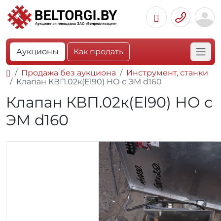
Аукционы
Как продать
Продажа без аукциона
Инструмент, станки
Клапан КВП.02к(Еl90) НО с ЭМ d160
Клапан КВП.02к(Еl90) НО с
ЭМ d160