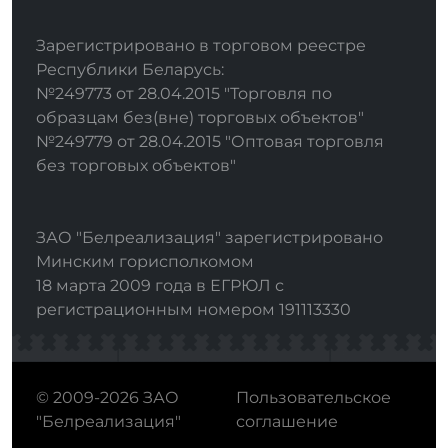
Зарегистрировано в торговом реестре
Республики Беларусь:
№249773 от 28.04.2015 "Торговля по
образцам без(вне) торговых объектов"
№249779 от 28.04.2015 "Оптовая торговля
без торговых объектов"
ЗАО "Белреализация" зарегистрировано
Минским горисполкомом
18 марта 2009 года в ЕГРЮЛ с
регистрационным номером 191113330
© 2009-2026 ЗАО
Пользовательское
"Белреализация"
соглашение