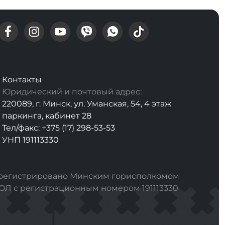
Контакты
Юридический и почтовый адрес:
220089, г. Минск, ул. Уманская, 54, 4 этаж
паркинга, кабинет 28
Тел/факс: +375 (17) 298-53-53
УНП 191113330
арегистрировано Минским горисполкомом
РЮЛ с регистрационным номером 191113330