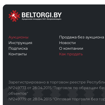
Аукционы
Продажа без аукциона
Инструкция
Новости
Подписка
О компании
Контакты
Как продать
Зарегистрировано в торговом реестре Республи
№249773 от 28.04.2015 "Торговля по образцам бе
объектов"
№249779 от 28.04.2015 "Оптовая торговля без то