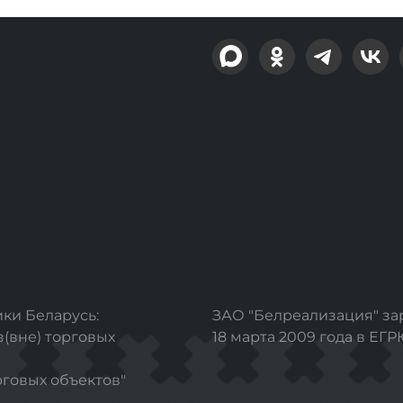
ки Беларусь:
ЗАО "Белреализация" з
з(вне) торговых
18 марта 2009 года в ЕГ
рговых объектов"