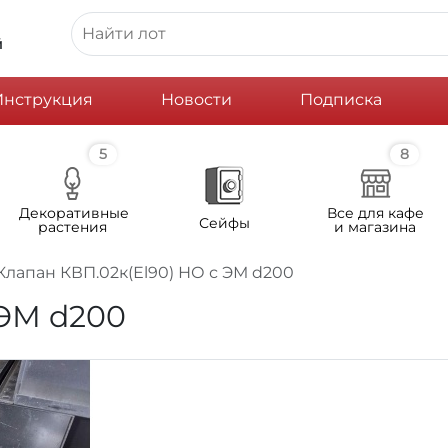
й
Инструкция
Новости
Подписка
5
8
Декоративные
Все для кафе
Сейфы
растения
и магазина
Клапан КВП.02к(Еl90) НО с ЭМ d200
 ЭМ d200