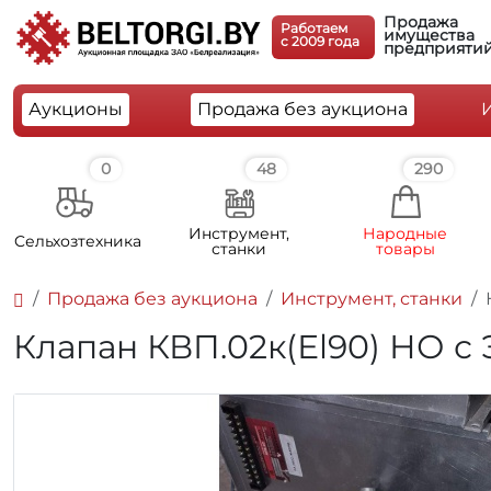
Продажа
Работаем
имущества
c 2009 года
предприяти
Аукционы
Продажа без аукциона
0
48
290
Инструмент,
Народные
Cельхозтехника
станки
товары
Продажа без аукциона
Инструмент, станки
Клапан КВП.02к(Еl90) НО с