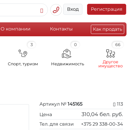
Вход
Регистрация
О компании
Контакты
Как продать
3
0
66
Другое
Спорт, туризм
Недвижимость
имущество
Артикул №
145165
113
310,04
бел. руб.
Цена
Тел. для связи
+375 29 338-00-34