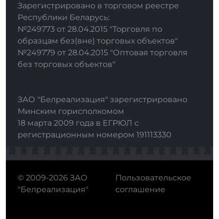
Зарегистрировано в торговом реестре
Республики Беларусь:
№249773 от 28.04.2015 "Торговля по
образцам без(вне) торговых объектов"
№249779 от 28.04.2015 "Оптовая торговля
без торговых объектов"
ЗАО "Белреализация" зарегистрировано
Минским горисполкомом
18 марта 2009 года в ЕГРЮЛ с
регистрационным номером 191113330
© 2009-2026 ЗАО
Пользовательское
"Белреализация"
соглашение