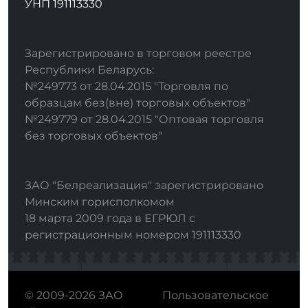
УНП 191113330
Зарегистрировано в торговом реестре
Республики Беларусь:
№249773 от 28.04.2015 "Торговля по
образцам без(вне) торговых объектов"
№249779 от 28.04.2015 "Оптовая торговля
без торговых объектов"
ЗАО "Белреализация" зарегистрировано
Минским горисполкомом
18 марта 2009 года в ЕГРЮЛ с
регистрационным номером 191113330
© 2009-2026 ЗАО
Пользовательское