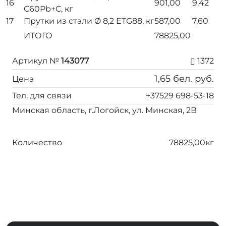
16
901,00
9,42
C60Pb+C, кг
17
Прутки из стали
Ø
8,2 ETG88, кг
587,00
7,60
ИТОГО
78825,00
Артикул №
143077
1372
1,65
бел. руб.
Цена
Тел. для связи
+37529 698-53-18
Минская область, г.Логойск, ул. Минская, 2В
Количество
78825,00кг