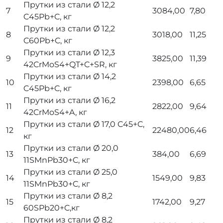
Прутки из стали
Ø
12,2
7
3084,00
7,80
C45Pb+C, кг
Прутки из стали
Ø
12,2
8
3018,00
11,25
C60Pb+C, кг
Прутки из стали
Ø
12,3
9
3825,00
11,39
42CrMoS4+QT+C+SR, кг
Прутки из стали
Ø
14,2
10
2398,00
6,65
C45Pb+C, кг
Прутки из стали
Ø
16,2
11
2822,00
9,64
42CrMoS4+A, кг
Прутки из стали
Ø
17,0 C45+C,
12
22480,00
6,46
кг
Прутки из стали
Ø
20,0
13
384,00
6,69
11SMnPb30+C, кг
Прутки из стали
Ø
25,0
14
1549,00
9,83
11SMnPb30+C, кг
Прутки из стали
Ø
8,2
15
1742,00
9,27
60SPb20+C,кг
Прутки из стали
Ø
8,2