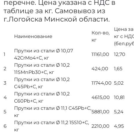
перечне. Цена указана с НДС в
таблице за кг. Самовывоз из
г.Логойска Минской области.
Цена за 
Кол-во,
Наименование
кг с НДС
кг
(бел.руб
Прутки из стали
Ø
10,07
1
11161,00
12,70
42CrMo4+C, кг
Прутки из стали
Ø
10,2
2
424,00
1,65
11SMnPb30+C, кг
Прутки из стали
Ø
10,2
3
11744,00
5,02
C45Pb+C, кг
Прутки из стали
Ø
10,2
4
4615,00
10,81
C60Pb+C, кг
Прутки из стали
Ø
11,1 C45Pb+C,
5
5881,00
5,24
кг
Прутки из стали
Ø
11,2 15S10+C,
6
2210,00
4,95
кг