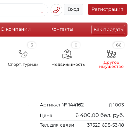
Вход
Регистрация
О компании
Контакты
Как продать
3
0
66
Другое
Спорт, туризм
Недвижимость
имущество
Артикул №
144162
1003
6 400,00
бел. руб.
Цена
Тел. для связи
+37529 698-53-18