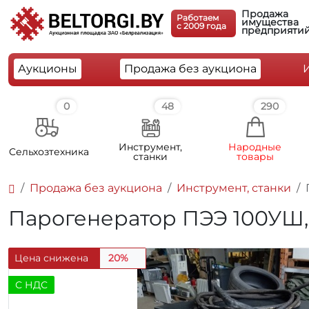
Продажа
Работаем
имущества
c 2009 года
предприяти
Аукционы
Продажа без аукциона
0
48
290
Инструмент,
Народные
Cельхозтехника
станки
товары
Продажа без аукциона
Инструмент, станки
Парогенератор ПЭЭ 100УШ, 
Цена снижена
20%
С НДС