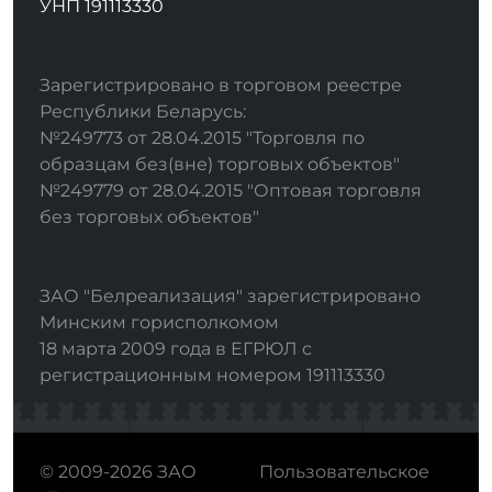
УНП 191113330
Зарегистрировано в торговом реестре
Республики Беларусь:
№249773 от 28.04.2015 "Торговля по
образцам без(вне) торговых объектов"
№249779 от 28.04.2015 "Оптовая торговля
без торговых объектов"
ЗАО "Белреализация" зарегистрировано
Минским горисполкомом
18 марта 2009 года в ЕГРЮЛ с
регистрационным номером 191113330
© 2009-2026 ЗАО
Пользовательское