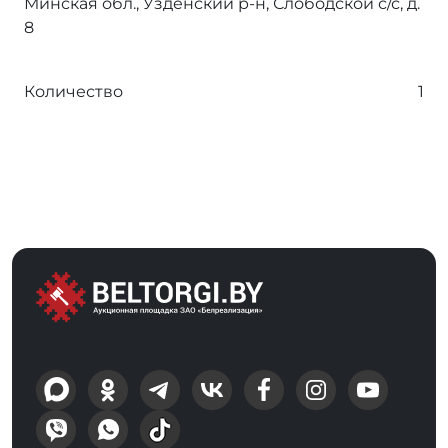
Минская обл., Узденский р-н, Слободской с/с, д.
8
Количество
1