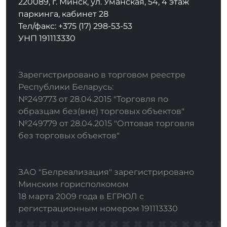
220089, г. Минск, ул. Уманская, 54, 4 этаж
паркинга, кабинет 28
Тел/факс: +375 (17) 298-53-53
УНП 191113330
Зарегистрировано в торговом реестре
Республики Беларусь:
№249773 от 28.04.2015 "Торговля по
образцам без(вне) торговых объектов"
№249779 от 28.04.2015 "Оптовая торговля
без торговых объектов"
ЗАО "Белреализация" зарегистрировано
Минским горисполкомом
18 марта 2009 года в ЕГРЮЛ с
регистрационным номером 191113330