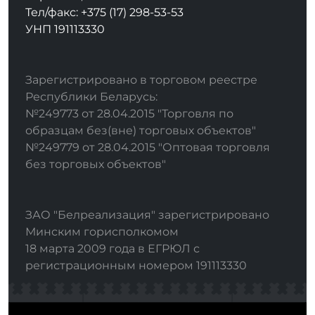
Тел/факс: +375 (17) 298-53-53
УНП 191113330
Зарегистрировано в торговом реестре
Республики Беларусь:
№249773 от 28.04.2015 "Торговля по
образцам без(вне) торговых объектов"
№249779 от 28.04.2015 "Оптовая торговля
без торговых объектов"
ЗАО "Белреализация" зарегистрировано
Минским горисполкомом
18 марта 2009 года в ЕГРЮЛ с
регистрационным номером 191113330