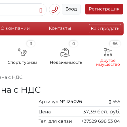
Вход
Регистрация
О компании
Контакты
Как продать
3
0
66
Другое
Спорт, туризм
Недвижимость
имущество
цена с НДС
ена с НДС
Артикул №
124026
555
37,39
бел. руб.
Цена
Тел. для связи
+37529 698 53 04