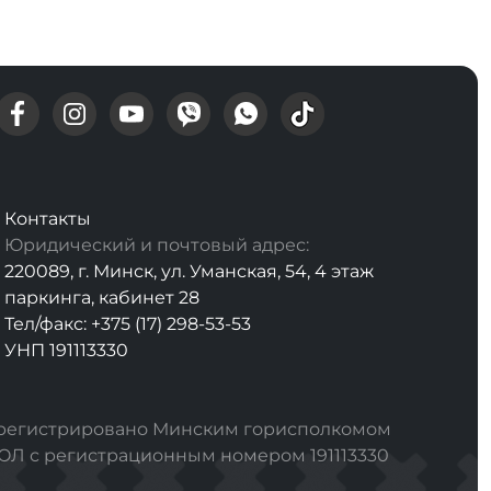
Контакты
Юридический и почтовый адрес:
220089, г. Минск, ул. Уманская, 54, 4 этаж
паркинга, кабинет 28
Тел/факс: +375 (17) 298-53-53
УНП 191113330
арегистрировано Минским горисполкомом
РЮЛ с регистрационным номером 191113330