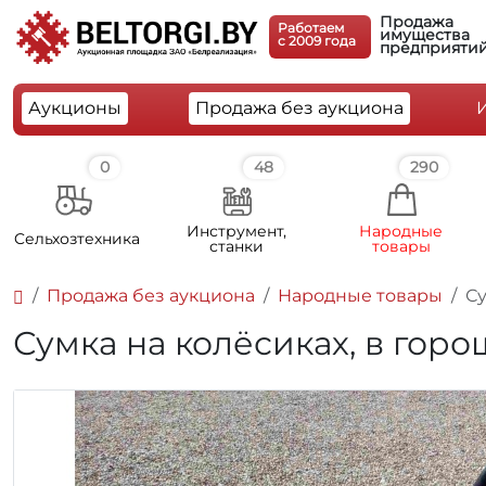
Продажа
Работаем
имущества
c 2009 года
предприяти
Аукционы
Продажа без аукциона
0
48
290
Инструмент,
Народные
Cельхозтехника
станки
товары
Продажа без аукциона
Народные товары
Су
Сумка на колёсиках, в горо