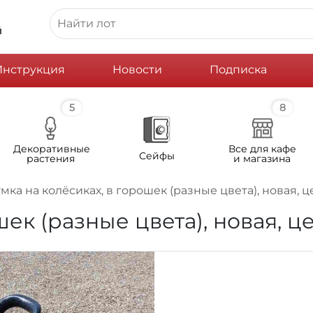
й
Инструкция
Новости
Подписка
5
8
Декоративные
Все для кафе
Сейфы
растения
и магазина
мка на колёсиках, в горошек (разные цвета), новая, 
шек (разные цвета), новая, ц