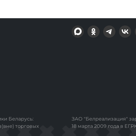
ки Беларусь:
ЗАО "Белреализация" з
з(вне) торговых
18 марта 2009 года в ЕГ