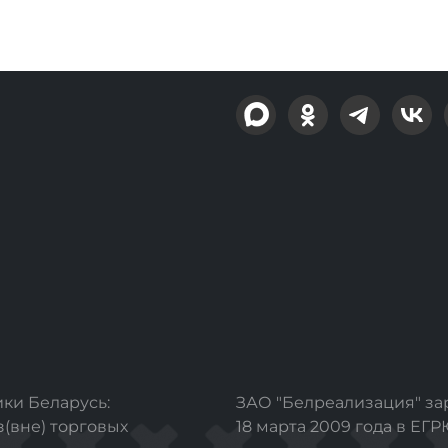
ки Беларусь:
ЗАО "Белреализация" з
з(вне) торговых
18 марта 2009 года в ЕГ