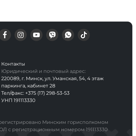
Контакты
Юридический и почтовый адрес:
220089, г. Минск, ул. Уманская, 54, 4 этаж
паркинга, кабинет 28
Тел/факс: +375 (17) 298-53-53
УНП 191113330
арегистрировано Минским горисполкомом
РЮЛ с регистрационным номером 191113330