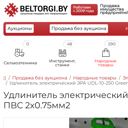
Продажа
Работаем
имущества
c 2009 года
предприяти
Аукционы
Продажа без аукциона
0
48
290
Инструмент,
Народные
Cельхозтехника
станки
товары
Продажа без аукциона
Народные товары
Э
Удлинитель электрический ЭРА UDL-10-250 Green
Удлинитель электрический 
ПВС 2x0.75мм2