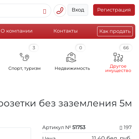
Вход
Регистрация
О компании
Контакты
Как продать
3
0
66
Другое
Спорт, туризм
Недвижимость
имущество
 розетки без заземления 5м
Артикул №
51753
197
11,40
бел. руб.
Цена