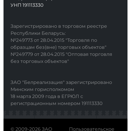
УНП 191113330
Зарегистрировано в торговом реестре
Республики Беларусь:
№249773 от 28.04.2015 "Торговля по
образцам без(вне) торговых объектов"
№249779 от 28.04.2015 "Оптовая торговля
без торговых объектов"
ЗАО "Белреализация" зарегистрировано
Минским горисполкомом
18 марта 2009 года в ЕГРЮЛ с
регистрационным номером 191113330
© 2009-2026 ЗАО
Пользовательское