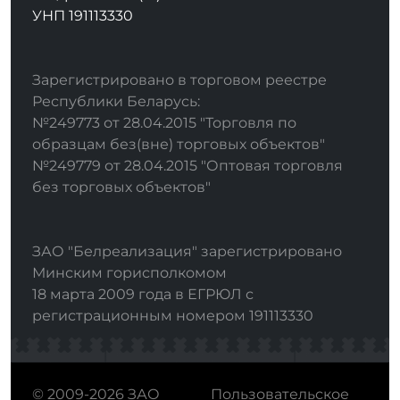
УНП 191113330
Зарегистрировано в торговом реестре
Республики Беларусь:
№249773 от 28.04.2015 "Торговля по
образцам без(вне) торговых объектов"
№249779 от 28.04.2015 "Оптовая торговля
без торговых объектов"
ЗАО "Белреализация" зарегистрировано
Минским горисполкомом
18 марта 2009 года в ЕГРЮЛ с
регистрационным номером 191113330
© 2009-2026 ЗАО
Пользовательское