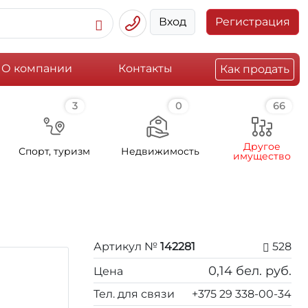
Вход
Регистрация
О компании
Контакты
Как продать
3
0
66
Другое
Спорт, туризм
Недвижимость
имущество
Артикул №
142281
528
0,14
бел. руб.
Цена
Тел. для связи
+375 29 338-00-34