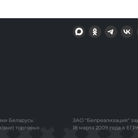
ки Беларусь:
ЗАО "Белреализация" з
з(вне) торговых
18 марта 2009 года в ЕГ