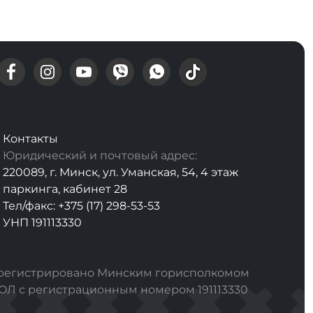
Контакты
Юридический и почтовый адрес:
220089, г. Минск, ул. Уманская, 54, 4 этаж
паркинга, кабинет 28
Тел/факс: +375 (17) 298-53-53
УНП 191113330
арегистрировано Минским горисполкомом
РЮЛ с регистрационным номером 191113330