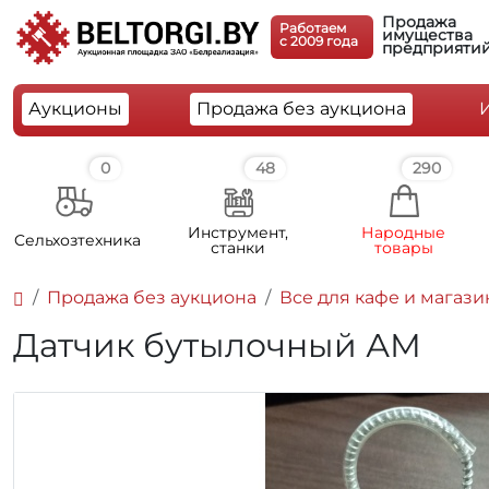
Продажа
Работаем
имущества
c 2009 года
предприяти
Аукционы
Продажа без аукциона
0
48
290
Инструмент,
Народные
Cельхозтехника
станки
товары
Продажа без аукциона
Все для кафе и магази
Датчик бутылочный АМ