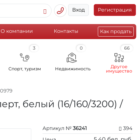
Вход
Регистрация
О компании
Контакты
Как продать
3
0
66
Другое
Спорт, туризм
Недвижимость
имущество
50979
ерт, белый (16/160/3200) /
Артикул №
36241
394
5,40
бел. руб.
Цена