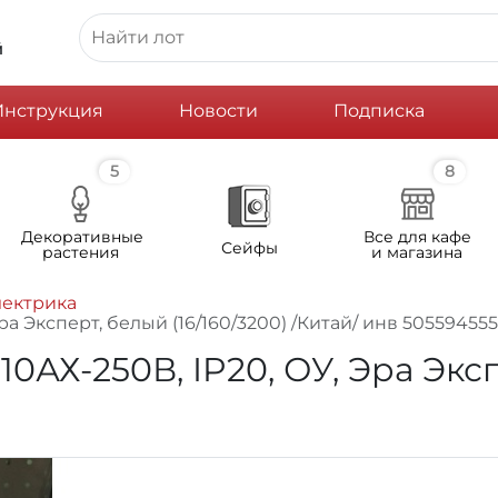
й
Инструкция
Новости
Подписка
5
8
Декоративные
Все для кафе
Сейфы
растения
и магазина
лектрика
Эра Эксперт, белый (16/160/3200) /Китай/ инв 50559455
10АХ-250В, IP20, ОУ, Эра Эксп