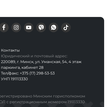
Контакты
Юридический и почтовый адрес:
220089, г. Минск, ул. Уманская, 54, 4 этаж
паркинга, кабинет 28
Тел/факс: +375 (17) 298-53-53
УНП 191113330
арегистрировано Минским горисполкомом
РЮЛ с регистрационным номером 191113330