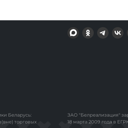
ки Беларусь:
ЗАО "Белреализация" з
з(вне) торговых
18 марта 2009 года в ЕГ