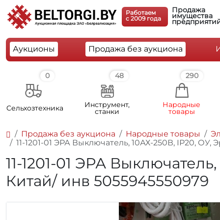
Продажа
Работаем
имущества
c 2009 года
предприяти
Аукционы
Продажа без аукциона
0
48
290
Инструмент,
Народные
Cельхозтехника
станки
товары
Продажа без аукциона
Народные товары
Э
11-1201-01 ЭРА Выключатель, 10АХ-250В, IP20, ОУ, 
11-1201-01 ЭРА Выключатель, 
Китай/ инв 5055945550979