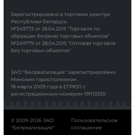
Зарегистрировано в торговом реестре
Республики Беларусь:
№249773 от 28.04.2015 "Торговля по
образцам без(вне) торговых объектов"
№249779 от 28.04.2015 "Оптовая торговля
без торговых объектов"
ЗАО "Белреализация" зарегистрировано
Минским горисполкомом
18 марта 2009 года в ЕГРЮЛ с
регистрационным номером 191113330
© 2009-2026 ЗАО
Пользовательское
"Белреализация"
соглашение