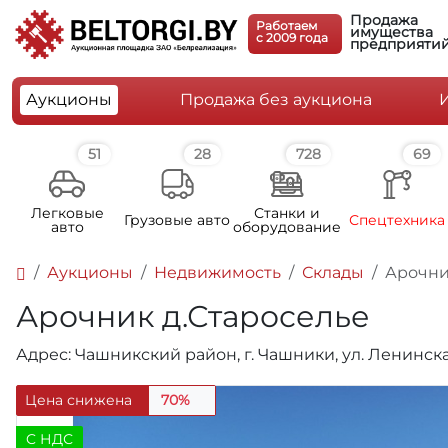
Продажа
Работаем
имущества
c 2009 года
предприяти
Аукционы
Продажа без аукциона
51
28
728
69
Легковые
Станки и
Грузовые авто
Спецтехника
авто
оборудование
Аукционы
Недвижимость
Склады
Арочни
Арочник д.Староселье
Адрес: Чашникский район, г. Чашники, ул. Ленинска
Цена снижена
70%
C НДС