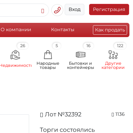
Вход
Регистрация
О компании
Контакты
Как продать
26
5
16
122
Народные
Бытовки и
Другие
Недвижимость
товары
контейнеры
категории
Лот №32392
1136
Торги состоялись