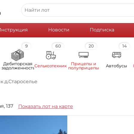
й
Инструкция
Новости
Подписка
9
60
20
14
Дебиторская
Прицепы и
Сельхозтехника
Автобусы
задолженность
полуприцепы
к д.Староселье
я, 137
Показать лот на карте