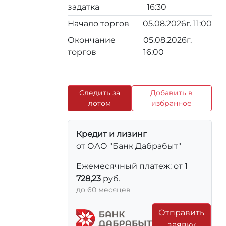
задатка
16:30
Начало торгов
05.08.2026г. 11:00
Окончание
05.08.2026г.
торгов
16:00
Следить за
Добавить в
лотом
избранное
Кредит и лизинг
от ОАО "Банк Дабрабыт"
Ежемесячный платеж: от
1
728,23
руб.
до 60 месяцев
Отправить
заявку