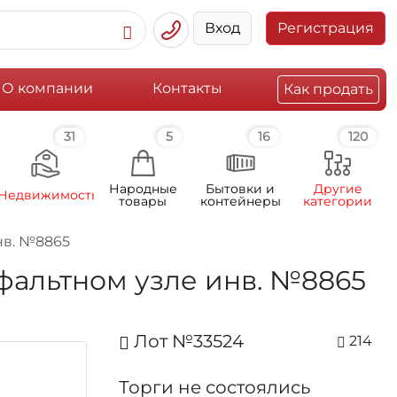
Вход
Регистрация
О компании
Контакты
Как продать
31
5
16
120
Народные
Бытовки и
Другие
Недвижимость
товары
контейнеры
категории
нв. №8865
сфальтном узле инв. №8865
Лот №33524
214
Торги не состоялись