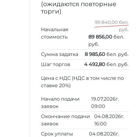
(ожидаются повторные
торги)
99 840,00 бел.
Начальная
руб.
стоимость
89 856,00
бел.
руб.
Сумма задатка
8 985,60
бел. руб.
Шаг торгов
4 492,80
бел. руб.
Цена с НДС (НДС в том числе по
ставке 20%)
Начало подачи
19.07.2026г.
заявок
09:00
Окончание подачи
04.08.2026г.
заявок
16:00
Срок уплаты
04.08.2026г.