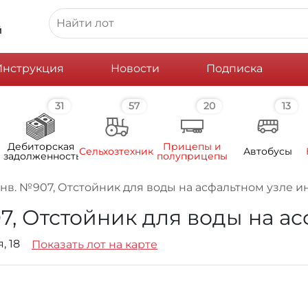
й
Инструкция
Новости
Подписка
31
57
20
13
Дебиторская
Прицепы и
Сельхозтехника
Автобусы
задолженность
полуприцепы
нв. №907, Отстойник для воды на асфальтном узле и
7, Отстойник для воды на а
я, 18
Показать лот на карте