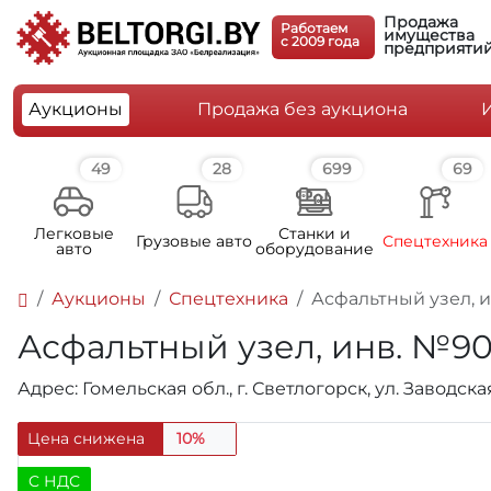
Продажа
Работаем
имущества
c 2009 года
предприяти
Аукционы
Продажа без аукциона
49
28
699
69
Легковые
Станки и
Грузовые авто
Спецтехника
авто
оборудование
Аукционы
Спецтехника
Асфальтный узел, и
Асфальтный узел, инв. №90
Адрес: Гомельская обл., г. Светлогорск, ул. Заводска
Цена снижена
10%
C НДС