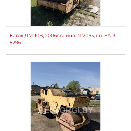
Каток ДМ-10В, 2006г.в., инв. №2053, г.н. ЕА-3
8296