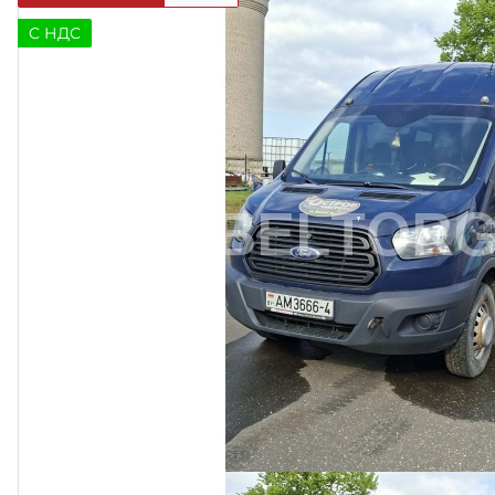
C НДС