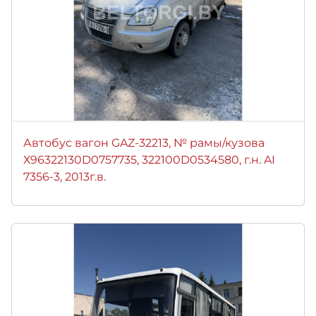
Автобус вагон GAZ-32213, № рамы/кузова
Х96322130D0757735, 322100D0534580, г.н. AI
7356-3, 2013г.в.