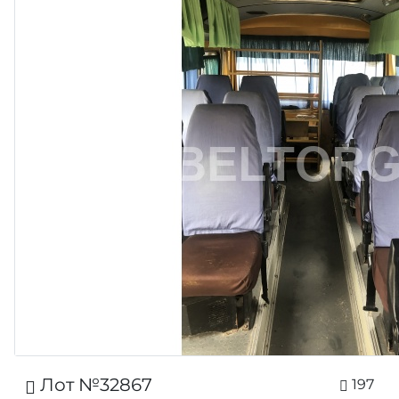
Лот №32867
197