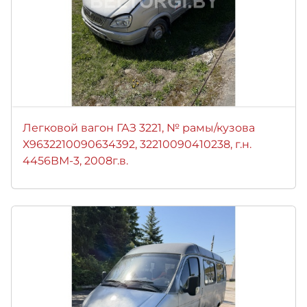
Легковой вагон ГАЗ 3221, № рамы/кузова
Х9632210090634392, 32210090410238, г.н.
4456ВМ-3, 2008г.в.