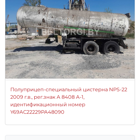
Полуприцеп-специальный цистерна NPS-22
2009 г.в., рег.знак А 8408 А-1,
идентификационный номер
Y69АС22229РА48090