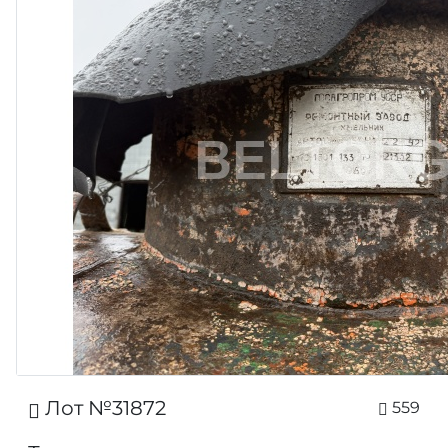
Лот №31872
559