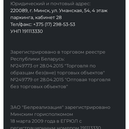
Юридический и почтовый адрес:
220089, г. Минск, ул. Уманская, 54, 4 этаж
паркинга, кабинет 28
Тел/факс: +375 (17) 298-53-53
УНП 191113330
Зарегистрировано в торговом реестре
Республики Беларусь:
№249773 от 28.04.2015 "Торговля по
образцам без(вне) торговых объектов"
№249779 от 28.04.2015 "Оптовая торговля
без торговых объектов"
ЗАО "Белреализация" зарегистрировано
Минским горисполкомом
18 марта 2009 года в ЕГРЮЛ с
регистрационным номером 191113330