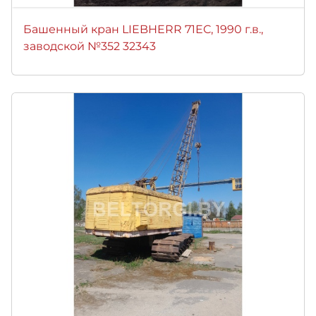
Башенный кран LIEBHERR 71EC, 1990 г.в.,
заводской №352 32343