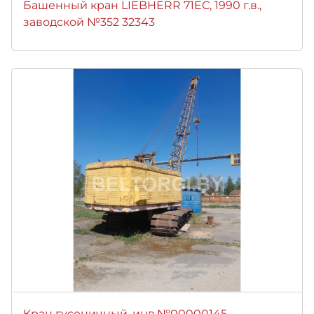
Башенный кран LIEBHERR 71EC, 1990 г.в.,
заводской №352 32343
Кран гусеничный, инв.№00000145