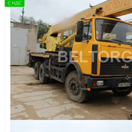
C НДС