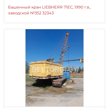
Башенный кран LIEBHERR 71EC, 1990 г.в.,
заводской №352 32343