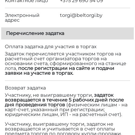
Контактное лицо
+375 29 690 54 09
Электронный
torgi@beltorgi.by
адрес
Перечисление задатка
Оплата задатка для участия в торгах
Задаток перечисляется участником торгов на
расчетный счет организатора торгов на
основании счета, сформированного на станице
лота,
после регистрации на сайте и подачи
заявки на участие в торгах.
Возврат задатка
Участнику, не выигравшему торги,
задаток
возвращается в течение 5 рабочих дней после
дня проведения торгов
(физическим лицам - на
карт-счет, указанный при регистрации;
юридическим лицам, ИП - на расчетный счет).
Участнику, выигравшему торги, задаток не
возвращается и учитывается в счет оплаты
предмета торгов по договору купли-продажи.