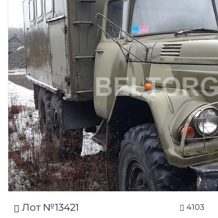
Лот №13421
4103