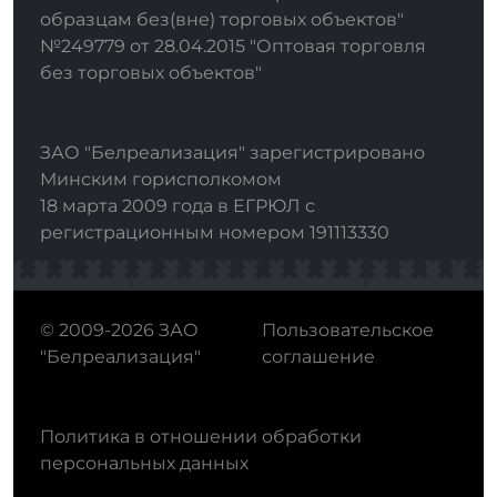
образцам без(вне) торговых объектов"
№249779 от 28.04.2015 "Оптовая торговля
без торговых объектов"
ЗАО "Белреализация" зарегистрировано
Минским горисполкомом
18 марта 2009 года в ЕГРЮЛ с
регистрационным номером 191113330
© 2009-2026 ЗАО
Пользовательское
"Белреализация"
соглашение
Политика в отношении обработки
персональных данных