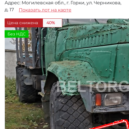
Адрес: Могилевская обл., г. Горки, ул. Черникова,
д. 17
Показать лот на карте
Цена снижена
40%
Без НДС